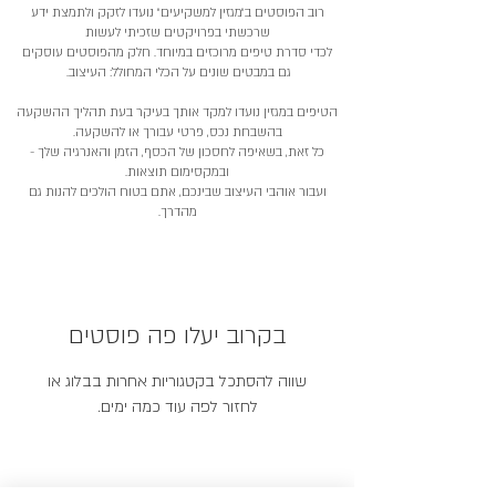
רוב הפוסטים ב״מגזין למשקיעים״ נועדו לזקק ולתמצת ידע
שרכשתי בפרויקטים שזכיתי לעשות
לכדי סדרת טיפים מרוכזים במיוחד. חלק מהפוסטים עוסקים
גם במבטים שונים על הכלי המחולל: העיצוב.
הטיפים במגזין נועדו למקד אותך בעיקר בעת תהליך ההשקעה
בהשבחת נכס, פרטי עבורך או להשקעה.
כל זאת, בשאיפה לחסכון של הכסף, הזמן והאנרגיה שלך -
ובמקסימום תוצאות.
ועבור אוהבי העיצוב שבינכם, אתם בטוח הולכים להנות גם
מהדרך.
בקרוב יעלו פה פוסטים
שווה להסתכל בקטגוריות אחרות בבלוג או
לחזור לפה עוד כמה ימים.