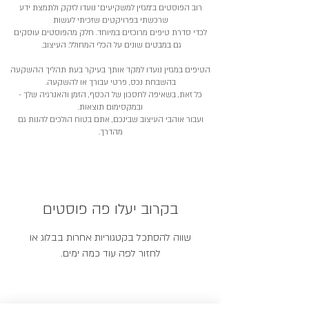
רוב הפוסטים ב״מגזין למשקיעים״ נועדו לזקק ולתמצת ידע
שרכשתי בפרויקטים שזכיתי לעשות
לכדי סדרת טיפים מרוכזים במיוחד. חלק מהפוסטים עוסקים
גם במבטים שונים על הכלי המחולל: העיצוב.
הטיפים במגזין נועדו למקד אותך בעיקר בעת תהליך ההשקעה
בהשבחת נכס, פרטי עבורך או להשקעה.
כל זאת, בשאיפה לחסכון של הכסף, הזמן והאנרגיה שלך -
ובמקסימום תוצאות.
ועבור אוהבי העיצוב שבינכם, אתם בטוח הולכים להנות גם
מהדרך.
בקרוב יעלו פה פוסטים
שווה להסתכל בקטגוריות אחרות בבלוג או
לחזור לפה עוד כמה ימים.