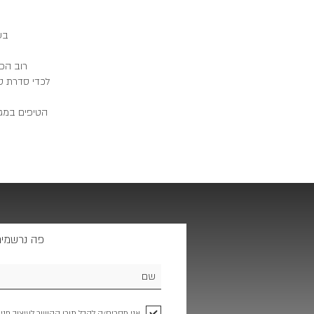
בע
רוב הפ
לכדי סדרת טי
הטיפים במג
פה נרשמים
אני מסכים/ה לקבל תוכן הקשור לעיצוב פני