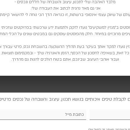
מלבד האהבה שלי לתכנון, עיצוב והשבחה של חללים ונכסים -
אני גם מאד נהנית לכתוב את העבודה שלי.
ולם של שיווק עצמי אינסופי ברשתות, זו כנראה הדך הכי נוחה לי להישאר קיימת :
וסטים ב״מגזין למשקיעים״ נועדו לזקק ולתמצת ידע שרכשתי בפרויקטים שזכיתי 
פים מרוכזים במיוחד. חלק מהפוסטים עוסקים גם במבטים שונים על הכלי המחו
זין נועדו למקד אותך בעיקר בעת תהליך ההשקעה בהשבחת נכס, פרטי עבורך א
כל זאת, בשאיפה לחסכון של הכסף, הזמן והאנרגיה שלך - ובמקסימום תוצאות.
ועבור אוהבי העיצוב שבינכם, אתם בטוח הולכים להנות גם מהדרך.
 לקבלת טיפים איכותיים בנושא תכנון, עיצוב והשבחה של נכסים פרטי
ם והשבחה מאתר זה למייל שלי