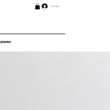
להתחברות
המושקע