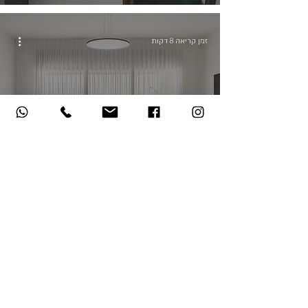
זמן קריאה 8 דקות
דירת קבלן להשקעה
#1 מהנייר ל-WOW: מינימום השקעה
בשדרוגים בדירת קבלן - מקסימום
אפקט