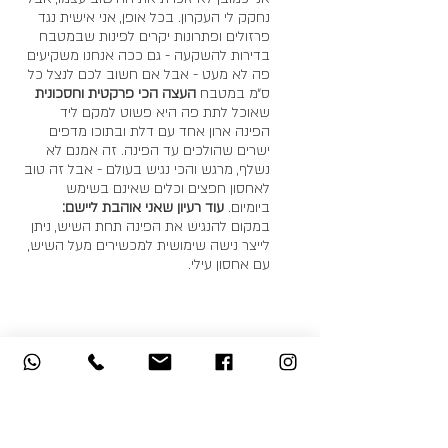
נחקק לי העקרון. בכל אופן, אני אישית נגד 
פרזולים ופתרונות יקרים לפינות שבמטבח 
בדירות להשקעה - גם ככה אנחנו משקיעים 
פה לא מעט - אבל אם חשוב לכם לנצל כל 
ס״מ במטבח 
העצה הכי פרקטית וחסכונית
שאוכל לתת פה היא פשוט למקם ליד 
הפינה ארון אחד עם דלת ובתוכו מדפים 
ישרים שהולכים עד הפינה. זה אמנם לא 
נשלף, מרגש והכי נגיש בעולם - אבל זה טוב 
לאחסון חפצים וכלים שאינם בשימש 
ביומיום. 
עוד רעיון שאני אוהבת ליישם:
במקום להנגיש את הפינה תחת השיש, ניתן 
לייצר נישה שימושית למכשירים מעל השיש, 
עם אחסון עילי.