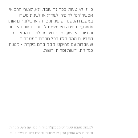
כן. זו לא טעות. ככה זה עובד. ולא, לצערי הרב אי 
אפשר ״רק״ להוסיף, לשדרג או לשנות משהו 
במטבח הסטנדרט שנותנים. זה או שלוקחים אותו 
as is עם בחירה מצומצמת להחריד בגווני הארונות 
והידיות - או שעושים חדש ומשלמים בהתאם. זו 
המדיניות המקובלת בכל חברות המטבחים 
שעובדות עם פרויקטי קבלן בהם ביקרתי - קטנות 
כגדולות. ידועות ופחות ידועות.
למעלה: מטבח סטנדרט מקבלן.לרוב יהיה קטן, עם מעט מגירות 
ולעיתים ללא אחסון עליון או ארונות גבוהים כמו יח׳ בילד אין או 