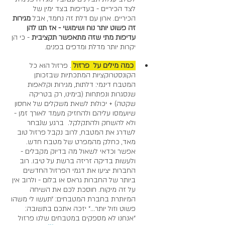
לצד הכיריים - בעדיפות בצד ימין של 
הכיריים. ארון עם דלת זה נחמד, אבל 
מגירות 
זה פשוט יותר נוח ושימושי - אז תנו להן 
עדיפות מתי שזה מתאפשר תקציבית
 - כי הן 
יקרות יותר מדלת ומדפים בפנים.  
 כמה מילים על  פרזול 
. פרזול הוא כל 
הקונסטרוקציות המתכתיות שבזכותן 
המטבח דינמי: דלתות, מגירות וקלאפות 
שנסגרות ונפתחות (בימינו, רק בטריקה 
שקטה) + יכולות לשאת משקלים של אחסון 
שיועמסו עליהם ולהחזיק מעמד לאורך זמן - 
ולא להשחק ולהתקלקל.  ברגע שנבחר 
לשדרג את המטבח, לרוב נקבל פרזול טוב 
מאד, כחלק מהמפרט של מטבח חדש. 
אפשר וכדאי לשאול מה בדיוק מקבלים - 
ולעשות בדיקה זריזה ברשת על טיבו. רוב 
החברות יציעו את דגמי הפרזול החדשים 
ביותר של החברות גראס או בלום - ולרוב אין 
על זה מיקוח. חוסכת לכם את השיחה 
המיותרת בחברת המטבחים: ״תעשו לי משהו 
פשוט וזול יותר...״ יזכה אתכם בתשובה: 
״אנחנו לא מספקים במטבחים שלנו פרזול 