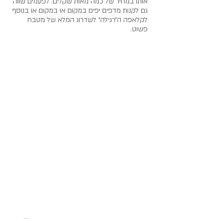
אותו במחיר של כמה מאות שקלים. לפעמים שווה 
גם לקנות מדפים יפים במקום או במקום או בנוסף 
לקלאפה ה״רגילה״ לשדרוג המלא של מטבח 
פשוט.