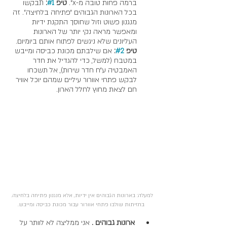
ברמה פחות טובה מ-x״. 
טיפ 
#1
:
 תבקשו 
בכל הארונות הגבוהים ״פתיחה בלחיצה״. זה 
מנגנון פשוט וזול שחוסך התקנת ידיות 
ומאפשר מראה נקי יותר של הארונות 
העליונים שלא ניגשים לפתוח אותם ביומיום. 
טיפ 
#2
: 
אם שילבתם מכונת כביסה ומייבש 
במטבח (למשל, כדי להגדיל את חדר 
האמבטיה ע״ח חדר שירות), אל תשכחו 
לבקש פתחי אוורור עיליים שמהם יוכל אוויר 
חם לצאת מחוץ לחלל הארון.
למעלה: בארונות הגבוהים אין ידיות, אלא מנגנון פתיחה בלחיצה. 
בחזיתות שולבו פתחי אוורור עבור מכונת כביסה ומייבש.
 ארונות גבוהים .
 אני ממליצה לא לוותר על 