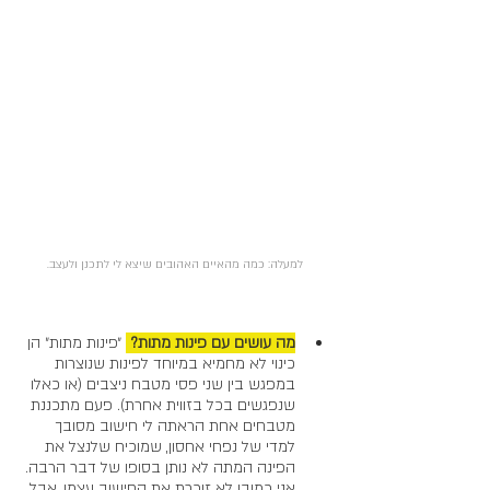
למעלה: כמה מהאיים האהובים שיצא לי לתכנן ולעצב.
מה עושים עם פינות מתות? 
 ״פינות מתות״ הן 
כינוי לא מחמיא במיוחד לפינות שנוצרות 
במפגש בין שני פסי מטבח ניצבים (או כאלו 
שנפגשים בכל בזווית אחרת). פעם מתכננת 
מטבחים אחת הראתה לי חישוב מסובך 
למדי של נפחי אחסון, שמוכיח שלנצל את 
הפינה המתה לא נותן בסופו של דבר הרבה. 
אני כמובן לא זוכרת את החישוב עצמו, אבל 