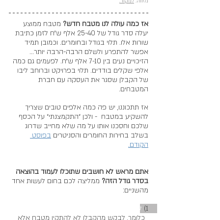
מזווה. 
למקור.
אז כמה עולה לנו מטבח חדש?
 מטבח ממוצע 
יעלה סדר גודל של 25-40 אלף ש״ח לזמן כתיבת 
שורות אלו. תלוי בגודל ובחומרים. וכמובן תמיד 
אפשר להתפרע ולשלם הרבה-הרבה יותר... 
הזיכויים נעים בין 7-10 אלף ש״ח. לפעמים גם כמה 
אלפי שקלים בודדים. תלוי בפרויקט וברוחב ליבו 
של הקבלן שסגר את העסקה עם חברת 
המטבחים. 
אז תתכוננו, יש פה כמה אלפים טובים שצריך 
להשקיע במטבח  - ולכן ״התקמצנתי״ על הכסף 
שלכם וחסכנו אותו על מה שלא מחייב שדרוג 
בשלב בחירות החומרים והסניטרים 
בפוסט 
הקודם.
אתם מראש לא חושבים שתוכלו לעמוד בהוצאה 
בסדר גודל הזה?
 ממליצה לכם בחום לעשות אחד 
מהשניים:
1) 
להזדכות על מטבח מהקבלן ולקחת את הכסף . 
. 
כלומר, לבקש מהקבלן לא להתקין מטבח אלא 