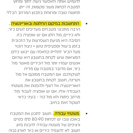
להגמיש אותה ולאפשר גישה לתוך ומחוץ 
למטבח לפחות משני מקומות, זה ייתן 
תחושה טובה ומרווחת בתכנון המרחב הכללי.
 התחשבות במיקום החלונות ובאוריינטציה 
. 
הרבה מתכנני מטבחים מעדיפים לשים כיור, 
ולא כיריים, מול חלון אם יש אופציה כזו. 
הסיבה היא מניעת השפרצות על הזכוכית 
בזמן בישול וספציפית טיגון + ניצול הקיר 
מעל הכיור לתליית קלאפה עם ייבוש כלים. 
המציאות שיש לקחת בחשבון היא שהיום 
אנשים יעמדו יותר מול הכיריים מאשר מול 
כיור, אם מדובר במטבח עם מדיח. 
לשיקולכם. אם המטבח ממוקם אל מול 
ויטרינה, חשוב לקחת בחשבון את 
האוריינטציה אל הנוף ולהפנות את משטחי 
העבודה אליו. אם יש אופציה לעבוד מול 
מרחב פתוח ולא מול קיר - בעיני כדאי 
לשקול זאת בחיוב. 
 משטחי עבודה 
.
חשוב לתכנן את המטבח 
באופן שבו יש לפחות 80-90 ס״מ פנויים 
ורציפים של משטח עבודה להכנת מזון. 
חשוב לא להצמיד כיריים או כיור לארון גבוה 