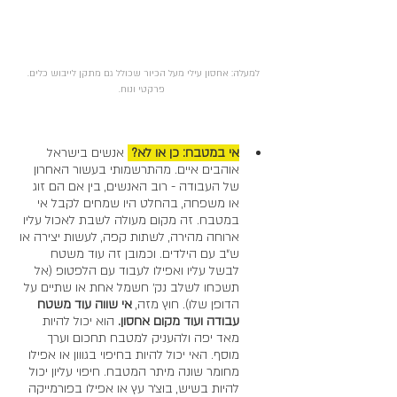
למעלה: אחסון עילי מעל הכיור שכולל גם מתקן לייבוש כלים. 
פרקטי ונוח.
אי במטבח: כן או לא? 
 אנשים בישראל 
אוהבים איים. מהתרשמותי בעשור האחרון 
של העבודה - רוב האנשים, בין אם הם זוג 
או משפחה, בהחלט היו שמחים לקבל אי 
במטבח. זה מקום מעולה לשבת לאכול עליו 
ארוחה מהירה, לשתות קפה, לעשות יצירה או 
ש״ב עם הילדים. וכמובן זה עוד משטח 
לבשל עליו ואפילו לעבוד עם הלפטופ (אל 
תשכחו לשלב נק׳ חשמל אחת או שתיים על 
הדופן שלו). חוץ מזה, 
אי שווה עוד משטח 
עבודה ועוד מקום אחסון. 
הוא יכול להיות 
מאד יפה ולהעניק למטבח תחכום וערך 
מוסף. האי יכול להיות בחיפוי בגווון או אפילו 
מחומר שונה מיתר המטבח. חיפוי עליון יכול 
להיות בשיש, בוצ׳ר עץ או אפילו בפורמייקה 