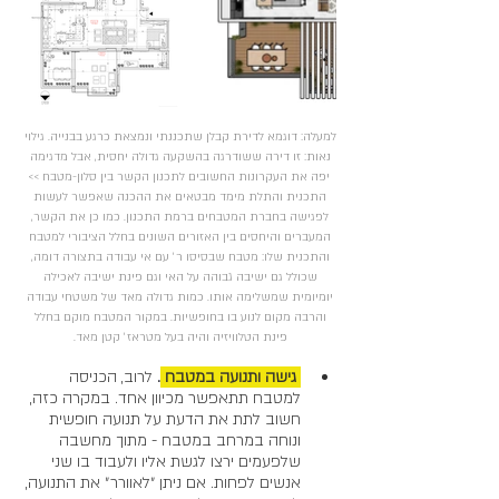
למעלה: דוגמא לדירת קבלן שתכננתי ונמצאת כרגע בבנייה. גילוי 
נאות: זו דירה ששודרגה בהשקעה גדולה יחסית, אבל מדגימה 
יפה את העקרונות החשובים לתכנון הקשר בין סלון-מטבח >>
התכנית והתלת מימד מבטאים את ההכנה שאפשר לעשות 
לפגישה בחברת המטבחים ברמת התכנון. כמו כן את הקשר, 
המעברים והיחסים בין האזורים השונים בחלל הציבורי למטבח 
והתכנית שלו: מטבח שבסיסו ר׳ עם אי עבודה בתצורה דומה, 
שכולל גם ישיבה גבוהה על האי וגם פינת ישיבה לאכילה 
יומיומית שמשלימה אותו. כמות גדולה מאד של משטחי עבודה 
והרבה מקום לנוע בו בחופשיות. במקור המטבח מוקם בחלל 
פינת הטלוויזיה והיה בעל מטראז׳ קטן מאד. 
 גישה ותנועה במטבח 
.
לרוב, הכניסה 
למטבח תתאפשר מכיוון אחד. במקרה כזה, 
חשוב לתת את הדעת על תנועה חופשית 
ונוחה במרחב במטבח - מתוך מחשבה 
שלפעמים ירצו לגשת אליו ולעבוד בו שני 
אנשים לפחות. אם ניתן ״לאוורר״ את התנועה, 