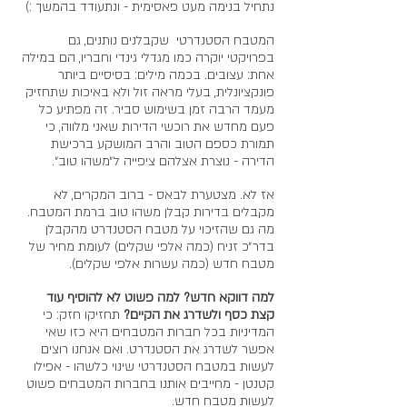
נתחיל בנימה מעט פאסימית - ונתעודד בהמשך :) 
המטבח הסטנדרטי  שקבלנים נותנים, גם 
בפרויקטי יוקרה כמו מגדלי גינדי וחבריו, הם במילה 
אחת: עצובים. בכמה מילים: בסיסיים ביותר 
פונקציונלית, בעלי מראה זול ולא באיכות שתחזיק 
מעמד הרבה זמן בשימוש סביר. זה מפתיע כל 
פעם מחדש את רוכשי הדירות שאני מלווה, כי 
תמורת כספם הטוב והרב המושקע ברכישת 
הדירה - נוצרת אצלהם ציפייה ל״משהו טוב״. 
אז לא. מצטערת לבאס - ברוב המקרים, לא 
מקבלים בדירות קבלן משהו טוב ברמת המטבח. 
מה גם שהזיכוי על מטבח הסטנדרט מהקבלן 
בדר״כ זניח (כמה אלפי שקלים) לעומת מחיר של 
מטבח חדש (כמה עשרות אלפי שקלים). 
למה דווקא חדש? למה פשוט לא להוסיף עוד 
קצת כסף ולשדרג את הקיים?
 תחזיקו חזק: כי 
המדיניות בכל חברות המטבחים היא כזו שאי 
אפשר לשדרג את הסטנדרט. ואם אנחנו רוצים 
לעשות במטבח הסטנדרטי שינוי כלשהו - אפילו 
קטנטן - מחייבים אותנו בחברות המטבחים פשוט 
לעשות מטבח חדש. 