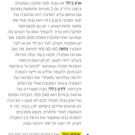
ארון בילד
 אין עבור תנור ומיקרו, שמשלב 
בתוכו בדר״כ גם 2 מגירות תחתונות נוספות 
וגם אחסון עליון. הסיבה היא שהגובה של 
תנור מובנה בארון כזה הוא גבוה ונוח יותר 
מתנור תחת השיש + יש גם מקום סגור 
למיקרו ולא צריך להעמיד אותו על השיש מה 
שמכער את המטבח ותופס סתם מקום. אם 
יש אופציה לשלב לצד הבילד אין או לצד 
המקרר 
מזווה 
40-60 ס״מ לפחות, מה טוב. 
אם אין אופציה, תפצו בעוד כמה מגירות. 
בשלב הזה חשוב לבחון האם קיימות 
הנמכות תקרה שאפשר ״להחביא״ בארונות 
הגבוהים, להצמד אליהן או לייצר הנמכה 
חדשה ש״תיישר/תאחד״ את המראה של 
התקרה באזור המטבח ואולי גם הסלון 
והכניסה. 
לידע כללי:
 גובה סטנדרט של 
ארונות גבוהים הוא 240 ס״מ. הגבהה נוספת 
של ארון גבוה תעלה לכם לא מעט + גם ככה 
לא מגיעים אליהם ביומיום. לכן, בעיני, פה זו 
השקעה לגמרי מיותרת. פשוט מתכננים 
הנמכת גבס שתסגור את הרווח בין התקרה 
לארון. זה ייצא זול יותר וייראה מצוין.
 אחסון עילי .
 אם בוחרים למקם כיור מול קיר, 