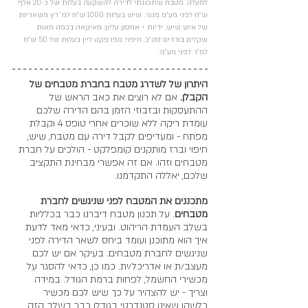
למעלה: מטבח שתכננתי לדירה להשקעה בעלות של כ-20 אלף 
ש״ח לפני מע״מ מנגר. שיש בעלות 1000 ש״ח למ׳ רץ משאריות 
של איש שיש. ידיות + אחסון עליון: מאיקאה בכמה מאות 
שקלים בודדים סה״כ. חיפוי: מפרפקט ליין בעלות של 50 ש״ח 
למ״ר לפני מע״מ. 
היתרון של לשדרג מטבח בחברת מטבחים של 
הקבלן.
 אם לא רוצים את כאב הראש של 
ההתעסקות ובזבוזי הזמן בהם הדירה שלכם 
עומדת ריקה ללא שוכרים אחרי טופס 4 וקבלת 
מפתח - ומעדיפים לקבל דירה עם מטבח, שיש, 
חיפוי וברז מותקנים קומפלקט - הולכים על חברת 
מטבחים וזהו. אם זה אפשרי מבחינת התקציב 
שלכם, יאללה התקדמנו.
מתכננים את המטבח לפני שניגשים לחברת 
מטבחים
. על תכנון מטבח דיברנו כבר בכלליות 
בשלב העמדת הריהוט. ובעיני, כדאי מאד לדעת 
איך הוא מתוכנן ועומד ביחס לשאר הדירה לפני 
שניגשים לחברת מטבחים. בעיקר אם יש לכם 
מעצב/ת או אדריכל/ית. כמו כן, כדאי להסגר על 
מכשירי החשמל, לפחות ברמת הגודל. במידה 
וצריך - יש להצהיר על כך שיש לכם מכשיר 
כלשהו שאינו סטנדרטי בגודלו כבר בשלב הזה 