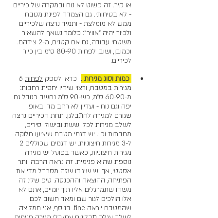
או קיר. זה פשוט לא נוח ובמקרה של כיריים 
- לא בטיחותי. גם הצמדה לפינת מטבח 
ממש לא מומלצת - ותמיד נרצה שלכיריים 
ולכיור יהיה ״אוויר״: כלומר נשאף להשאיר 
משטחי עבודה, גם אם קטנים, מ-2 צידהם. 
וכמובן, ושוב, לפחות 80-90 ס״מ בין כיור 
לכיריים. 
 כמות וסוג מגירות .
כדאי לספק 
לפחות
 6 
מגירות במטבח, ורצוי שיהיו יחסית רחבות: 
מ-60-90 ס״מ, כש-90 ס״מ נחשב כגודל גם 
יפה וגם נוח - ועדיין לא רחב מדי באופן 
שגורם למגירה להתבלגן. תחת הכיריים נרצה 
לשלב מגירות לכלי ששת ובישול: סירים, 
מחבתות וכו׳. יש דגמי מטבח שיציעו חלוקה 
ל-3 מגירות חיצוניות. יש דגמים שכוללים 2 
מגירות חיצוניות, כאשר בפועל יש מגירה 
נוספת שהיא פנימית. זה נראה הרבה יותר 
אסטטי, אך יש שיגידו שזה מסרבל מדי את 
הפתיחה, ההוצאה וההכנסה. טיפ שלי: זה 
משהו שתמרגלים אליו תוך יומיים, אתם לא 
אלו הולכים לגור שם ומאד חשוב לכם 
שהמטבח ייראה fine. בנוסף, אני ממליצה 
לשלב עגלת תבלינים עם/בלי מגירה פנימית 