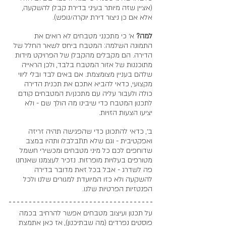
(אציין שזה מיותר בעיני בדירת קבלן להשקעה, 
אלא אם כן ניצור דירת יוקרה/נופש).
למה?
 א׳ כי מתכנני מטבחים לא רואים את 
התמונה השלמה: המטבח ביחס לשאר החלל של 
הדירה. הם מקבלים מהקבלן של הפרויקט מידות 
מתוכננות של אזור המטבח בלבד, ולכן הראייה 
שלהם בעניין מצומצמת. אם באים לבד ובלי ליווי 
מקצועי, כדאי להביא אתכם את תכנית הדירה 
כולה ולעבור עליה עם מתכנן/ת המטבחים קודם 
לתכנון המטבח כדי שיבינו מה הולך שם - ולא 
יציעו הצעות הזויות. 
ב׳, כדאי להתכונן כדי שהפגישה תהיה זריזה 
ואפקטיבית - וגם שלא תתבלבלו ותהיו במצב 
שדוחפים לכם כל מיני מטבחים ומכשירי חשמל 
מטורפים בעלויות מופרזות. נזכיר לעצמנו שאנחנו 
פה לשדרג - אבל בכל זאת מדובר בדירה 
להשקעה ולא כזו המיועדת למגורים שלנו ולכל 
הפנטזיות הפרטיות שלנו. 
על תכנון ועיצוב מטבחים אפשר להרחיב בכמה 
פוסטים נפרדים (מה שבתיכנון), אז כאן אתמצת 