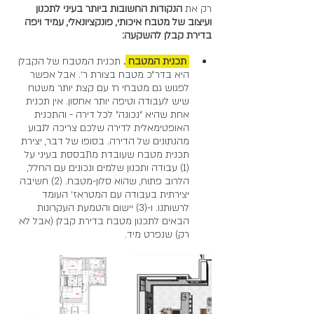
רק את 
הנקודות החשובות ביותר בעיני לתכנון 
ועיצוב של מטבח איכותי, פונקציונאלי, עמיד ויפה 
בדירת קבלן להשקעה:
 תכנית המטבח 
.
תכנית המטבח של הקבלן 
היא בדר״כ מטבח בצורת ר׳. אבל אפשר 
לפגוש גם מטבחי ח׳ עם קצת יותר משטח 
שיש לעבודה וטיפה יותר אחסון. אין תכנית 
אחת שהיא ״נכונה״ לכל דירה - והתכנית 
האופטימאלית לדירה שלכם צריכה לנבוע 
מהנתונים של הדירה. בסופו של דבר, יצירת 
תכנית מטבח שעובדת מתבססת בעיני על 
(1) עבודה ותכנון שלמים ונכונים עם החלל, 
הלרוב פתוח, שהוא סלון-מטבח. (2) חשיבה 
יצירתית בעבודה עם המטראז׳ העומד 
לרשותנו. ו-(3) יישום והטמעת העקרונות 
הבאים לתכנון מטבח בדירת קבלן (אבל לא 
רק) שנפרט מיד.