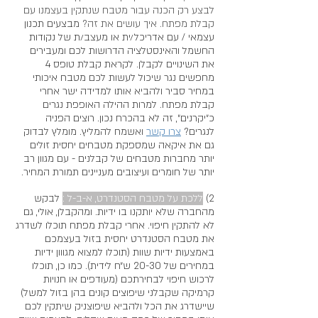
לבצע רק הכנה עבור מטבח שנתקין בעצמנו עם 
קבלת מפתח. איך עושים את זה?
 מבצעים תכנון 
עצמאי / עם אדריכל/ית או מעצב/ת של נקודות 
החשמל והאינסטלציה הדרושות לכם ומעבירים 
את השינויים לקבלן. לקראת קבלת טופס 4 
מחפשים נגר שיכול לעשות לכם מטבח איכותי 
במחיר סביר ולהביא אותו למדידה ישר אחרי 
קבלת מפתח. למרות ההילה האופפת נגרים 
כ״יקרנים״, זה לא בהכרח נכון. רוצים הפניה 
לנגרים? 
צרו קשר
 ואשמח להמליץ. מומלץ לבדוק 
גם את איקאה שמספקת מטבחים יחסית זולים 
יותר מחברות מטבחים של קבלנים - עם מגוון רב 
יותר של חומרים ועיצובים מעניינים תמורת המחיר.
2) 
ללכת על מטבח הסטנדרט, א-ב-ל :
 לבקש 
מהחברה שלא יותקנו בו ידיות. ומהקבלן, אולי, גם 
לא להתקין חיפוי. אחרי קבלת מפתח תוכלו לשדרג 
את מטבח הסטנדרט יחסית בזול בעצמכם 
באמצעות ידיות שוות (תוכלו למצוא מגווון ידיות 
במחירים של 20-30 ש״ח לידית). כמו כן, תוכלו 
לרכוש חיפוי לבחירתכם (מעודפים או חנויות 
קרמיקה שקבלני שיפוצים קונים בהן בזול למשל) 
שיישדרג את הכל ולהביא שיפוצניק שיתקין לכם 